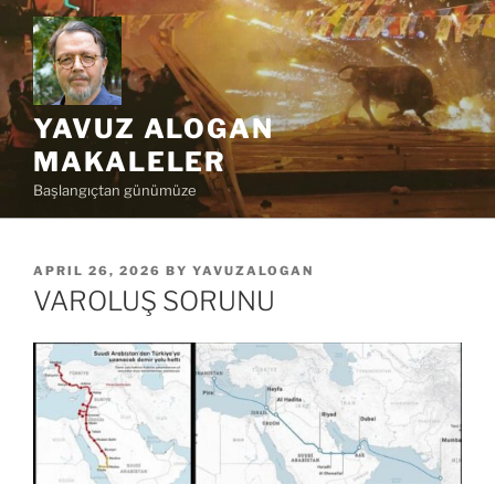
Skip
to
content
YAVUZ ALOGAN
MAKALELER
Başlangıçtan günümüze
POSTED
APRIL 26, 2026
BY
YAVUZALOGAN
ON
VAROLUŞ SORUNU