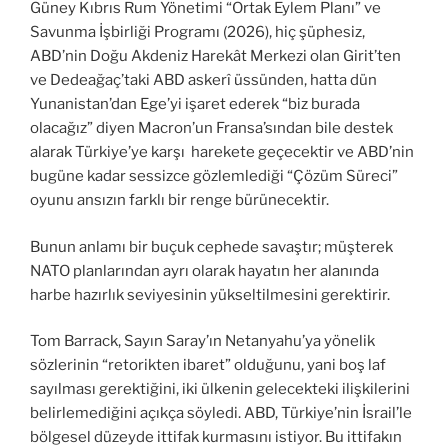
Güney Kıbrıs Rum Yönetimi “Ortak Eylem Planı” ve
Savunma İşbirliği Programı (2026), hiç şüphesiz,
ABD’nin Doğu Akdeniz Harekât Merkezi olan Girit’ten
ve Dedeağaç’taki ABD askerî üssünden, hatta dün
Yunanistan’dan Ege’yi işaret ederek “biz burada
olacağız” diyen Macron’un Fransa’sından bile destek
alarak Türkiye’ye karşı harekete geçecektir ve ABD’nin
bugüne kadar sessizce gözlemlediği “Çözüm Süreci”
oyunu ansızın farklı bir renge bürünecektir.
Bunun anlamı bir buçuk cephede savaştır; müşterek
NATO planlarından ayrı olarak hayatın her alanında
harbe hazırlık seviyesinin yükseltilmesini gerektirir.
Tom Barrack, Sayın Saray’ın Netanyahu’ya yönelik
sözlerinin “retorikten ibaret” olduğunu, yani boş laf
sayılması gerektiğini, iki ülkenin gelecekteki ilişkilerini
belirlemediğini açıkça söyledi. ABD, Türkiye’nin İsrail’le
bölgesel düzeyde ittifak kurmasını istiyor. Bu ittifakın