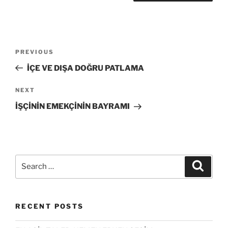
Post
Previous
PREVIOUS
navigation
Post
İÇE VE DIŞA DOĞRU PATLAMA
Next
NEXT
Post
İŞÇİNİN EMEKÇİNİN BAYRAMI
Search
Search
for:
RECENT POSTS