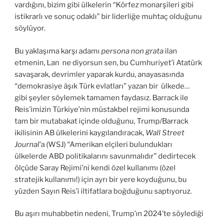
vardığını, bizim gibi ülkelerin “Körfez monarşileri gibi
istikrarlı ve sonuç odaklı” bir liderliğe muhtaç olduğunu
söylüyor.
Bu yaklaşıma karşı adamı
persona non grata
ilan
etmenin, Lan ne diyorsun sen, bu Cumhuriyet’i Atatürk
savaşarak, devrimler yaparak kurdu, anayasasında
“demokrasiye âşık Türk evlatları” yazan bir ülkede…
gibi şeyler söylemek tamamen faydasız. Barrack ile
Reis’imizin Türkiye’nin müstakbel rejimi konusunda
tam bir mutabakat içinde olduğunu, Trump/Barrack
ikilisinin AB ülkelerini kaygılandıracak,
Wall Street
Journal
’a (WSJ) “Amerikan elçileri bulundukları
ülkelerde ABD politikalarını savunmalıdır” dedirtecek
ölçüde Saray Rejimi’ni kendi özel kullanımı (özel
stratejik kullanımı!) için ayrı bir yere koyduğunu, bu
yüzden Sayın Reis’i iltifatlara boğduğunu saptıyoruz.
Bu aşırı muhabbetin nedeni, Trump’ın 2024’te söylediği