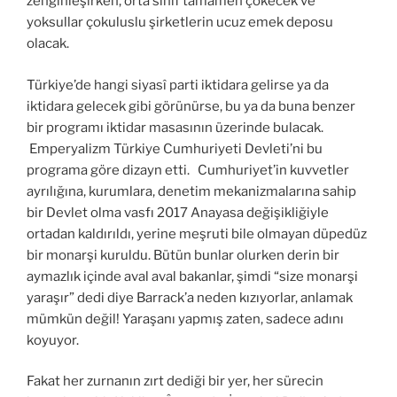
zenginleşirken, orta sınıf tamamen çökecek ve
yoksullar çokuluslu şirketlerin ucuz emek deposu
olacak.
Türkiye’de hangi siyasî parti iktidara gelirse ya da
iktidara gelecek gibi görünürse, bu ya da buna benzer
bir programı iktidar masasının üzerinde bulacak.
Emperyalizm Türkiye Cumhuriyeti Devleti’ni bu
programa göre dizayn etti. Cumhuriyet’in kuvvetler
ayrılığına, kurumlara, denetim mekanizmalarına sahip
bir Devlet olma vasfı 2017 Anayasa değişikliğiyle
ortadan kaldırıldı, yerine meşruti bile olmayan düpedüz
bir monarşi kuruldu. Bütün bunlar olurken derin bir
aymazlık içinde aval aval bakanlar, şimdi “size monarşi
yaraşır” dedi diye Barrack’a neden kızıyorlar, anlamak
mümkün değil! Yaraşanı yapmış zaten, sadece adını
koyuyor.
Fakat her zurnanın zırt dediği bir yer, her sürecin