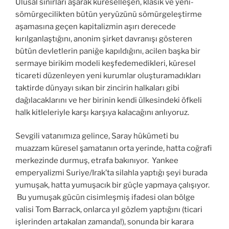
Ulusal sınırları aşarak küreselleşen, klasik ve yeni-
sömürgecilikten bütün yeryüzünü sömürgeleştirme
aşamasına geçen kapitalizmin aşırı derecede
kırılganlaştığını, anonim şirket davranışı gösteren
bütün devletlerin paniğe kapıldığını, acilen başka bir
sermaye birikim modeli keşfedemedikleri, küresel
ticareti düzenleyen yeni kurumlar oluşturamadıkları
taktirde dünyayı sıkan bir zincirin halkaları gibi
dağılacaklarını ve her birinin kendi ülkesindeki öfkeli
halk kitleleriyle karşı karşıya kalacağını anlıyoruz.
Sevgili vatanımıza gelince, Saray hükümeti bu
muazzam küresel şamatanın orta yerinde, hatta coğrafi
merkezinde durmuş, etrafa bakınıyor. Yankee
emperyalizmi Suriye/Irak’ta silahla yaptığı şeyi burada
yumuşak, hatta yumuşacık bir güçle yapmaya çalışıyor.
Bu yumuşak gücün cisimleşmiş ifadesi olan bölge
valisi Tom Barrack, onlarca yıl gözlem yaptığını (ticari
işlerinden artakalan zamanda!), sonunda bir karara