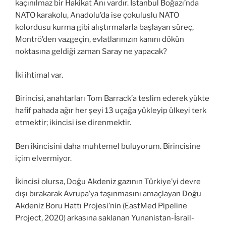
kaçınılmaz bir Hakikat Ânı vardır. İstanbul Boğazı’nda
NATO karakolu, Anadolu’da ise çokuluslu NATO
kolordusu kurma gibi alıştırmalarla başlayan süreç,
Montrö’den vazgeçin, evlatlarınızın kanını dökün
noktasına geldiği zaman Saray ne yapacak?
İki ihtimal var.
Birincisi, anahtarları Tom Barrack’a teslim ederek yükte
hafif pahada ağır her şeyi 13 uçağa yükleyip ülkeyi terk
etmektir; ikincisi ise direnmektir.
Ben ikincisini daha muhtemel buluyorum. Birincisine
içim elvermiyor.
İkincisi olursa, Doğu Akdeniz gazının Türkiye’yi devre
dışı bırakarak Avrupa’ya taşınmasını amaçlayan Doğu
Akdeniz Boru Hattı Projesi’nin (EastMed Pipeline
Project, 2020) arkasına saklanan Yunanistan-İsrail-