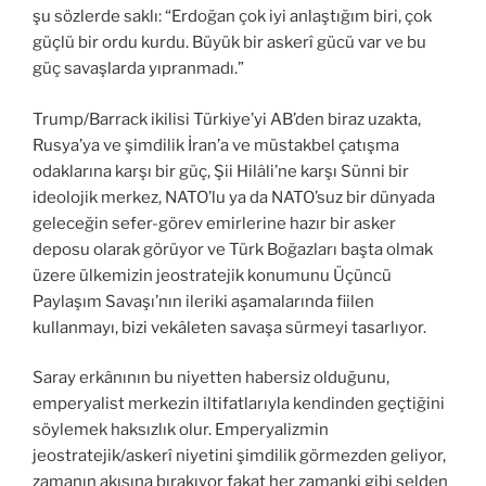
şu sözlerde saklı: “Erdoğan çok iyi anlaştığım biri, çok
güçlü bir ordu kurdu. Büyük bir askerî gücü var ve bu
güç savaşlarda yıpranmadı.”
Trump/Barrack ikilisi Türkiye’yi AB’den biraz uzakta,
Rusya’ya ve şimdilik İran’a ve müstakbel çatışma
odaklarına karşı bir güç, Şii Hilâli’ne karşı Sünni bir
ideolojik merkez, NATO’lu ya da NATO’suz bir dünyada
geleceğin sefer-görev emirlerine hazır bir asker
deposu olarak görüyor ve Türk Boğazları başta olmak
üzere ülkemizin jeostratejik konumunu Üçüncü
Paylaşım Savaşı’nın ileriki aşamalarında fiilen
kullanmayı, bizi vekâleten savaşa sürmeyi tasarlıyor.
Saray erkânının bu niyetten habersiz olduğunu,
emperyalist merkezin iltifatlarıyla kendinden geçtiğini
söylemek haksızlık olur. Emperyalizmin
jeostratejik/askerî niyetini şimdilik görmezden geliyor,
zamanın akışına bırakıyor fakat her zamanki gibi selden