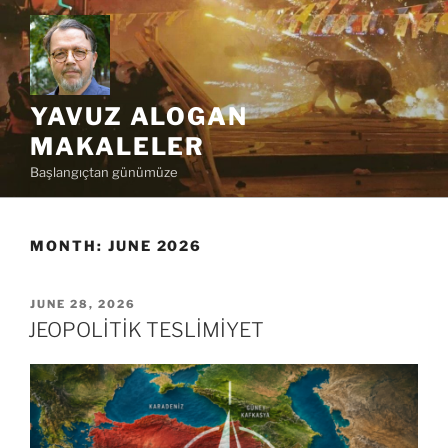
Skip
to
content
YAVUZ ALOGAN
MAKALELER
Başlangıçtan günümüze
MONTH:
JUNE 2026
POSTED
JUNE 28, 2026
ON
JEOPOLİTİK TESLİMİYET