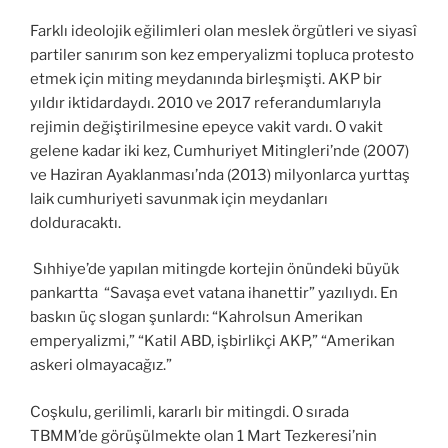
Farklı ideolojik eğilimleri olan meslek örgütleri ve siyasî
partiler sanırım son kez emperyalizmi topluca protesto
etmek için miting meydanında birleşmişti. AKP bir
yıldır iktidardaydı. 2010 ve 2017 referandumlarıyla
rejimin değiştirilmesine epeyce vakit vardı. O vakit
gelene kadar iki kez, Cumhuriyet Mitingleri’nde (2007)
ve Haziran Ayaklanması’nda (2013) milyonlarca yurttaş
laik cumhuriyeti savunmak için meydanları
dolduracaktı.
Sıhhiye’de yapılan mitingde kortejin önündeki büyük
pankartta “Savaşa evet vatana ihanettir” yazılıydı. En
baskın üç slogan şunlardı: “Kahrolsun Amerikan
emperyalizmi,” “Katil ABD, işbirlikçi AKP,” “Amerikan
askeri olmayacağız.”
Coşkulu, gerilimli, kararlı bir mitingdi. O sırada
TBMM’de görüşülmekte olan 1 Mart Tezkeresi’nin