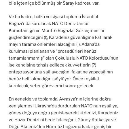
bile içten içe bölünmüş bir Saray kadrosu var.
Ve bu kadro, halka ve siyasî topluma İstanbul
Boğazı’nda kurulacak NATO Deniz Unsur
Komutanlığı’nın Montrö Boğazlar Sözleşmesi’ni
güçlendireceğini (!), Karadeniz güvenliğine katılarak
mayın tarama önlemleri alacağını (!), Adana’da
kurulması planlanan ve “prosedürleri henüz
tamamlanmamış” olan Çokuluslu NATO Kolordusu’nun
ise kendisine tahsis edilecek kuvvetlerin (?)
entegrasyonunu sağlayacağını fakat ne yapacağının
henüz belli olmadığını söylüyor. Önce teşkilat
kurulacak, sefer görev emri sonra gelecek.
En genelde ve toplamda, Avrasya’nın içlerine doğru
genişlemesi Ukrayna’da durdurulan NATO’nun aşağıya,
güney doğuya doğru genişleyerek iki denizi, Karadeniz
ve Hazar Denizi’ni hedef alacağını, Güney Kafkasya ve
Doğu Akdeniz’den Hürmüz boğazına kadar geniş bir