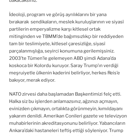
bakacaksınız.
İdeoloji, program ve görüş ayrılıklarını bir yana
bırakarak sendikaların, meslek kuruluşlarının ve siyasî
partilerin emperyalizme karşı kitlesel ortak
mitinginden ve TBMM’de bağımsızlıkçı bir reddiyeden
tam bir teslimiyete, kitlesel çaresizliğe, siyasî
parçalanmışlığa, seyirci konumuna gerilemişsiniz.
2003’te Tümen’le gelemeyen ABD şimdi Adana’da
koskoca bir Kolordu kuruyor. Saray Trump’ın verdiği
meşruiyetle ülkenin kaderini belirliyor, herkes Reis’e
bakıyor, merak ediyor.
NATO zirvesi daha başlamadan Başkentimizi felç etti.
Halka siz bu işlerden anlamazsınız, ağzınızı açmayın,
evinizden çıkmayın, ortalıkta görünmeyin, kımıldayanı
yakarım denildi. Amerikan Conileri gazete ve televizyon
muhabirlerinin akreditasyonunu belirliyor. Yabancıların
Ankara’daki hastaneleri teftiş ettiği söyleniyor. Trump