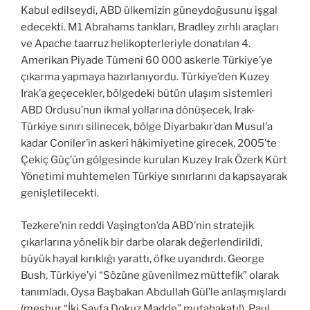
Kabul edilseydi, ABD ülkemizin güneydoğusunu işgal
edecekti. M1 Abrahams tankları, Bradley zırhlı araçları
ve Apache taarruz helikopterleriyle donatılan 4.
Amerikan Piyade Tümeni 60 000 askerle Türkiye’ye
çıkarma yapmaya hazırlanıyordu. Türkiye’den Kuzey
Irak’a geçecekler, bölgedeki bütün ulaşım sistemleri
ABD Ordusu’nun ikmal yollarına dönüşecek, Irak-
Türkiye sınırı silinecek, bölge Diyarbakır’dan Musul’a
kadar Coniler’in askerî hâkimiyetine girecek, 2005’te
Çekiç Güç’ün gölgesinde kurulan Kuzey Irak Özerk Kürt
Yönetimi muhtemelen Türkiye sınırlarını da kapsayarak
genişletilecekti.
Tezkere’nin reddi Vaşington’da ABD’nin stratejik
çıkarlarına yönelik bir darbe olarak değerlendirildi,
büyük hayal kırıklığı yarattı, öfke uyandırdı. George
Bush, Türkiye’yi “Sözüne güvenilmez müttefik” olarak
tanımladı. Oysa Başbakan Abdullah Gül’le anlaşmışlardı
(meşhur “İki Sayfa Dokuz Madde” mutabakatı!). Paul