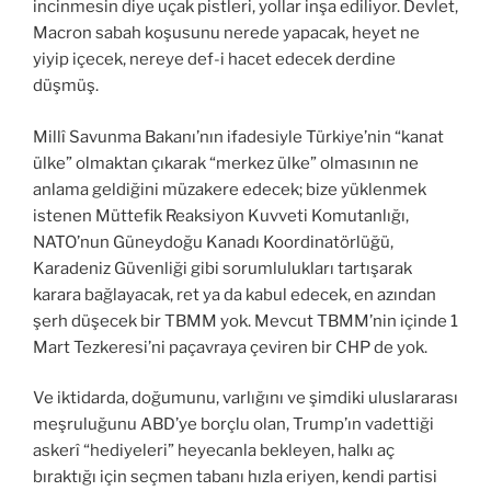
incinmesin diye uçak pistleri, yollar inşa ediliyor. Devlet,
Macron sabah koşusunu nerede yapacak, heyet ne
yiyip içecek, nereye def-i hacet edecek derdine
düşmüş.
Millî Savunma Bakanı’nın ifadesiyle Türkiye’nin “kanat
ülke” olmaktan çıkarak “merkez ülke” olmasının ne
anlama geldiğini müzakere edecek; bize yüklenmek
istenen Müttefik Reaksiyon Kuvveti Komutanlığı,
NATO’nun Güneydoğu Kanadı Koordinatörlüğü,
Karadeniz Güvenliği gibi sorumlulukları tartışarak
karara bağlayacak, ret ya da kabul edecek, en azından
şerh düşecek bir TBMM yok. Mevcut TBMM’nin içinde 1
Mart Tezkeresi’ni paçavraya çeviren bir CHP de yok.
Ve iktidarda, doğumunu, varlığını ve şimdiki uluslararası
meşruluğunu ABD’ye borçlu olan, Trump’ın vadettiği
askerî “hediyeleri” heyecanla bekleyen, halkı aç
bıraktığı için seçmen tabanı hızla eriyen, kendi partisi