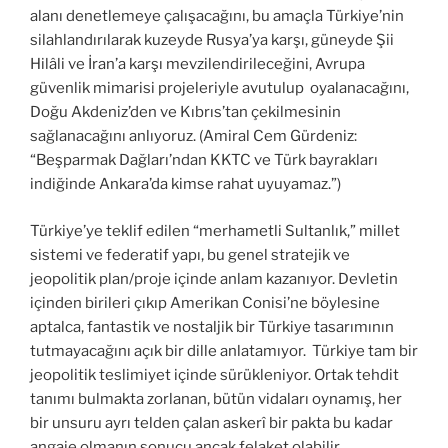
alanı denetlemeye çalışacağını, bu amaçla Türkiye’nin
silahlandırılarak kuzeyde Rusya’ya karşı, güneyde Şii
Hilâli ve İran’a karşı mevzilendirileceğini, Avrupa
güvenlik mimarisi projeleriyle avutulup oyalanacağını,
Doğu Akdeniz’den ve Kıbrıs’tan çekilmesinin
sağlanacağını anlıyoruz. (Amiral Cem Gürdeniz:
“Beşparmak Dağları’ndan KKTC ve Türk bayrakları
indiğinde Ankara’da kimse rahat uyuyamaz.”)
Türkiye’ye teklif edilen “merhametli Sultanlık,” millet
sistemi ve federatif yapı, bu genel stratejik ve
jeopolitik plan/proje içinde anlam kazanıyor. Devletin
içinden birileri çıkıp Amerikan Conisi’ne böylesine
aptalca, fantastik ve nostaljik bir Türkiye tasarımının
tutmayacağını açık bir dille anlatamıyor. Türkiye tam bir
jeopolitik teslimiyet içinde sürükleniyor. Ortak tehdit
tanımı bulmakta zorlanan, bütün vidaları oynamış, her
bir unsuru ayrı telden çalan askerî bir pakta bu kadar
angaje olmanın sonucu ancak felaket olabilir.