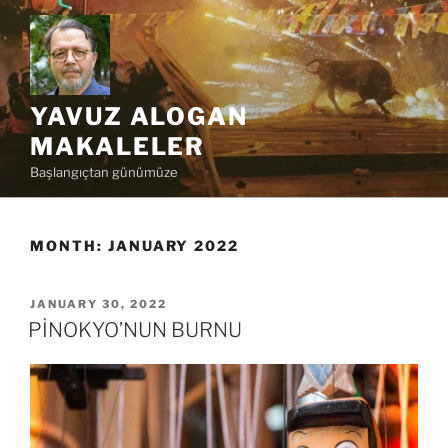
Skip
to
content
YAVUZ ALOGAN
MAKALELER
Başlangıçtan günümüze
MONTH:
JANUARY 2022
POSTED
JANUARY 30, 2022
ON
PİNOKYO’NUN BURNU