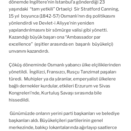
dönemde İngiltere’nin İstanbul’a gönderdiği 23
yaşındaki “tam yetkili” Ortaelçi Sir Stratford Canning,
15 yıl boyunca (1842-57) Osmanlı’nın dış politikasını
yönlendirdi ve Devlet-i Aliyye’nin yeniden
yapılandırılmasını bir sömürge valisi gibi yönetti.
Kazandığı büyük başarı ona “Ambassador par
excellence” (eşitler arasında en başarılı büyükelçi)
unvanını kazandırdı.
Çöküş döneminde Osmanlı yabancı ülke elçiliklerinden
yönetildi. İngilizci, Fransızcı, Rusçu Tanzimat paşaları
türedi. Muhipler ya da yâranlar, emperyalist ülkelere
bağlı dernekler kurdular, etkileri Erzurum ve Sivas
Kongreleri’nde, Kurtuluş Savaşı sırasında bile
hissedildi.
Günümüzde onların yerini parti başkanları ve belediye
başkanları aldı. Büyükelçileri partilerinin genel
merkezinde, balıkçı lokantalarında ağırlayıp saatlerce