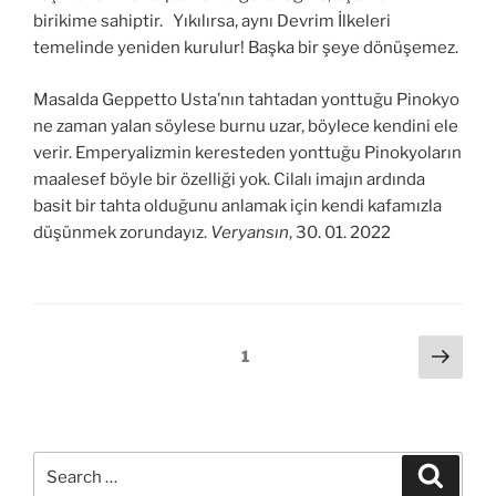
birikime sahiptir. Yıkılırsa, aynı Devrim İlkeleri
temelinde yeniden kurulur! Başka bir şeye dönüşemez.
Masalda Geppetto Usta’nın tahtadan yonttuğu Pinokyo
ne zaman yalan söylese burnu uzar, böylece kendini ele
verir. Emperyalizmin keresteden yonttuğu Pinokyoların
maalesef böyle bir özelliği yok. Cilalı imajın ardında
basit bir tahta olduğunu anlamak için kendi kafamızla
düşünmek zorundayız.
Veryansın
, 30. 01. 2022
Posts
Next
Page
1
page
pagination
Search
Search
for: