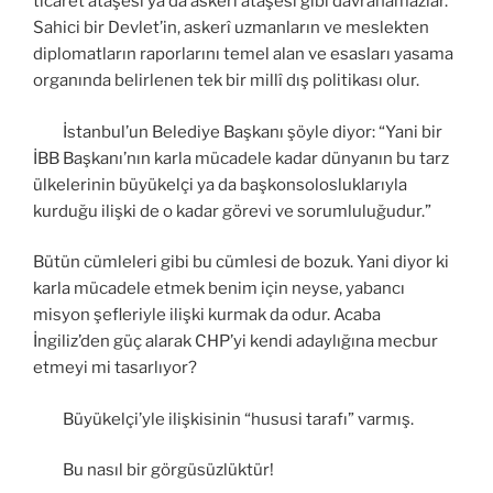
ticaret ataşesi ya da askerî ataşesi gibi davranamazlar.
Sahici bir Devlet’in, askerî uzmanların ve meslekten
diplomatların raporlarını temel alan ve esasları yasama
organında belirlenen tek bir millî dış politikası olur.
İstanbul’un Belediye Başkanı şöyle diyor: “Yani bir
İBB Başkanı’nın karla mücadele kadar dünyanın bu tarz
ülkelerinin büyükelçi ya da başkonsolosluklarıyla
kurduğu ilişki de o kadar görevi ve sorumluluğudur.”
Bütün cümleleri gibi bu cümlesi de bozuk. Yani diyor ki
karla mücadele etmek benim için neyse, yabancı
misyon şefleriyle ilişki kurmak da odur. Acaba
İngiliz’den güç alarak CHP’yi kendi adaylığına mecbur
etmeyi mi tasarlıyor?
Büyükelçi’yle ilişkisinin “hususi tarafı” varmış.
Bu nasıl bir görgüsüzlüktür!