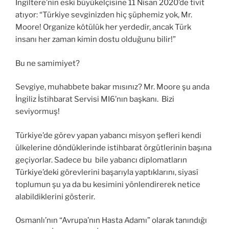
İngiltere’nin eski büyükelçisine 11 Nisan 2020’de tivit
atıyor: “Türkiye sevginizden hiç şüphemiz yok, Mr.
Moore! Organize kötülük her yerdedir, ancak Türk
insanı her zaman kimin dostu olduğunu bilir!”
Bu ne samimiyet?
Sevgiye, muhabbete bakar mısınız? Mr. Moore şu anda
İngiliz İstihbarat Servisi MI6’nın başkanı. Bizi
seviyormuş!
Türkiye’de görev yapan yabancı misyon şefleri kendi
ülkelerine döndüklerinde istihbarat örgütlerinin başına
geçiyorlar. Sadece bu bile yabancı diplomatların
Türkiye’deki görevlerini başarıyla yaptıklarını, siyasî
toplumun şu ya da bu kesimini yönlendirerek netice
alabildiklerini gösterir.
Osmanlı’nın “Avrupa’nın Hasta Adamı” olarak tanındığı