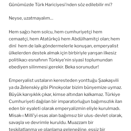
Günümüzde Türk Hariciyesi’nden söz edilebilir mi?
Neyse, uzatmayalım…
Hem sağcı hem solcu, hem cumhuriyetçi hem
cemaatçi, hem Atatürkçü hem Abdülhamitçi olan; hem
dinî hem de laik göndermelerle konuşan, emperyalist
ülkelerden destek almak için birbiriyle yarışan ilkesiz
politikacı esnafının Türkiye’nin siyasî toplumundan
ebediyen silinmesi gerekir. Beka sorunudur!
Emperyalist ustaların keresteden yonttuğu Şaakaşvili
ya da Zelenskiy gibi Pinokyolar bizim bünyemize uymaz.
Büyük karışıklık çıkar, kimse altından kalkamaz. Türkiye
Cumhuriyeti dağılan bir imparatorluğun bağımsızlık ilan
eden bir eyaleti olarak emperyalizmin eliyle kurulmadı.
Misak-ı Millî’yi esas alan bağımsız bir ulus-devlet olarak,
savaşla ve devrimle kuruldu. Muazzam bir
teşkilatlanma ve planlama geleneğine, eşsiz bir