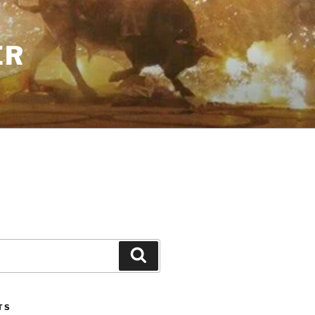
ER
Search
TS