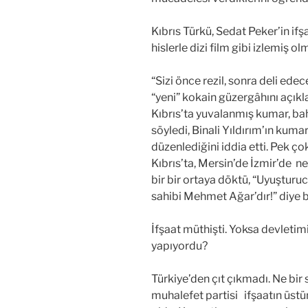
Kıbrıs Türkü, Sedat Peker’in ifşa
hislerle dizi film gibi izlemiş ol
“Sizi önce rezil, sonra deli ede
“yeni” kokain güzergâhını açıkl
Kıbrıs’ta yuvalanmış kumar, bah
söyledi, Binali Yıldırım’ın kum
düzenlediğini iddia etti. Pek çok
Kıbrıs’ta, Mersin’de İzmir’de n
bir bir ortaya döktü, “Uyuşturuc
sahibi Mehmet Ağar’dır!” diye b
İfşaat müthişti. Yoksa devletim
yapıyordu?
Türkiye’den çıt çıkmadı. Ne bir 
muhalefet partisi ifşaatın üstüne 