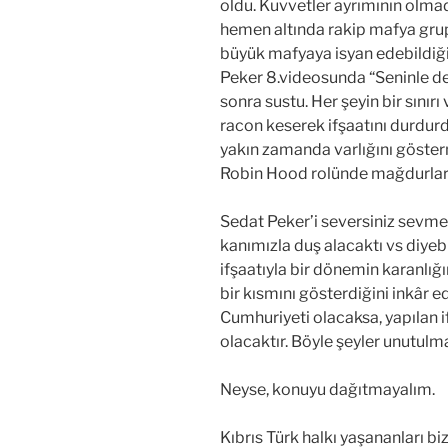
oldu. Kuvvetler ayrımının olmad
hemen altında rakip mafya grupl
büyük mafyaya isyan edebildiğin
Peker 8.videosunda “Seninle de 
sonra sustu. Her şeyin bir sınırı
racon keserek ifşaatını durdu
yakın zamanda varlığını göst
Robin Hood rolünde mağdurları
Sedat Peker’i seversiniz sevmezs
kanımızla duş alacaktı vs diyebi
ifşaatıyla bir dönemin karanlığı
bir kısmını gösterdiğini inkâr 
Cumhuriyeti olacaksa, yapılan i
olacaktır. Böyle şeyler unutulm
Neyse, konuyu dağıtmayalım.
Kıbrıs Türk halkı yaşananları b