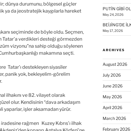
erir; dünya durumunu, bölgesel güçler
PUTİN GİBİ 
tik ya da jeostratejik kaygılarla hareket
May 24, 2026
BEİJİNG’DE İ
May 17, 2026
anı seçiminde de böyle oldu. Seçmen,
sin Tatar’a verdikleri desteği görmezden
çözüm vizyonu”na sahip olduğu söylenen
ARCHIVES
 Cumhurbaşkanlığı makamına seçti.
August 2026
 Tatar’ı destekleyen siyasîler
, panik yok, bekleyelim-görelim
July 2026
r.
June 2026
al ilhakını ve 82. vilayet olarak
May 2026
 güzel olur. Kendisinin “dava arkadaşım
April 2026
li yaparlar, işler aksamadan yürür.
March 2026
iradesine rağmen Kuzey Kıbrıs’ı ilhak
February 2026
u Akdeniz’den koparıp Antalya Körfezi’ne