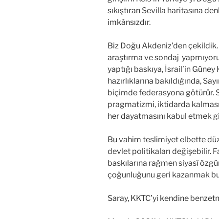
sıkıştıran Sevilla haritasına de
imkânsızdır.
Biz Doğu Akdeniz’den çekildik
araştırma ve sondaj yapmıyoru
yaptığı baskıya, İsrail’in Güney
hazırlıklarına bakıldığında, Sayı
biçimde federasyona götürür. Sa
pragmatizmi, iktidarda kalmas
her dayatmasını kabul etmek gib
Bu vahim teslimiyet elbette düzel
devlet politikaları değişebilir. 
baskılarına rağmen siyasî özgür
çoğunluğunu geri kazanmak bu s
Saray, KKTC’yi kendine benzetm