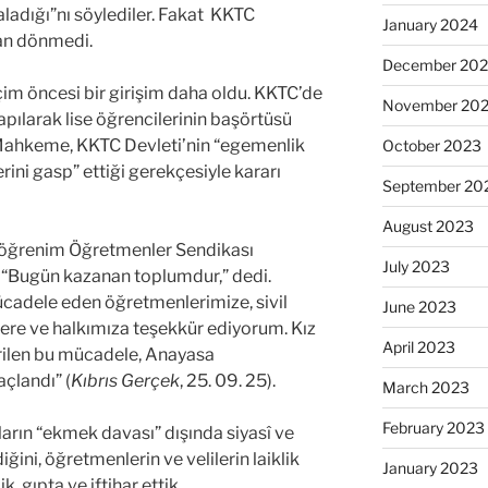
ladığı”nı söylediler. Fakat KKTC
January 2024
an dönmedi.
December 20
çim öncesi bir girişim daha oldu. KKTC’de
November 20
yapılarak lise öğrencilerinin başörtüsü
 Mahkeme, KKTC Devleti’nin “egemenlik
October 2023
erini gasp” ettiği gerekçesiyle kararı
September 20
August 2023
taöğrenim Öğretmenler Sendikası
July 2023
“Bugün kazanan toplumdur,” dedi.
cadele eden öğretmenlerimize, sivil
June 2023
ilere ve halkımıza teşekkür ediyorum. Kız
April 2023
verilen bu mücadele, Anayasa
açlandı” (
Kıbrıs Gerçek
, 25. 09. 25).
March 2023
February 2023
ların “ekmek davası” dışında siyasî ve
iğini, öğretmenlerin ve velilerin laiklik
January 2023
, gıpta ve iftihar ettik.