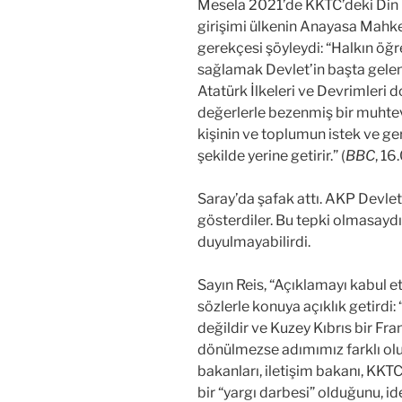
Mesela 2021’de KKTC’deki Din 
girişimi ülkenin Anayasa Mahke
gerekçesi şöyleydi: “Halkın öğr
sağlamak Devlet’in başta gelen 
Atatürk İlkeleri ve Devrimleri 
değerlerle bezenmiş bir muhtev
kişinin ve toplumun istek ve ger
şekilde yerine getirir.” (
BBC
, 16
Saray’da şafak attı. AKP Devleti
gösterdiler. Bu tepki olmasayd
duyulmayabilirdi.
Sayın Reis, “Açıklamayı kabul
sözlerle konuya açıklık getirdi: 
değildir ve Kuzey Kıbrıs bir Fra
dönülmezse adımımız farklı olur.
bakanları, iletişim bakanı, KK
bir “yargı darbesi” olduğunu, i