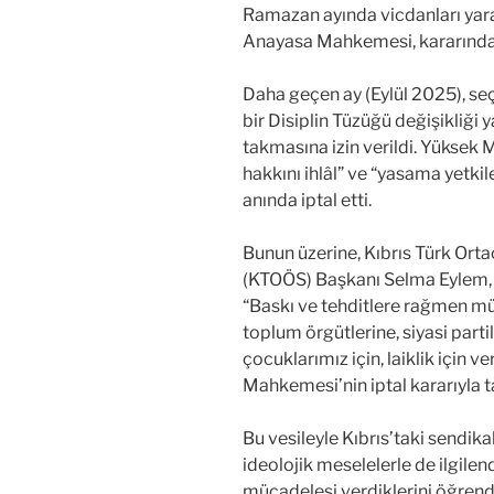
Ramazan ayında vicdanları yara
Anayasa Mahkemesi, kararınd
Daha geçen ay (Eylül 2025), se
bir Disiplin Tüzüğü değişikliği 
takmasına izin verildi. Yüksek
hakkını ihlâl” ve “yasama yetkil
anında iptal etti.
Bunun üzerine, Kıbrıs Türk Or
(KTOÖS) Başkanı Selma Eylem, 
“Baskı ve tehditlere rağmen mü
toplum örgütlerine, siyasi part
çocuklarımız için, laiklik için 
Mahkemesi’nin iptal kararıyla t
Bu vesileyle Kıbrıs’taki sendika
ideolojik meselelerle de ilgilend
mücadelesi verdiklerini öğrendik