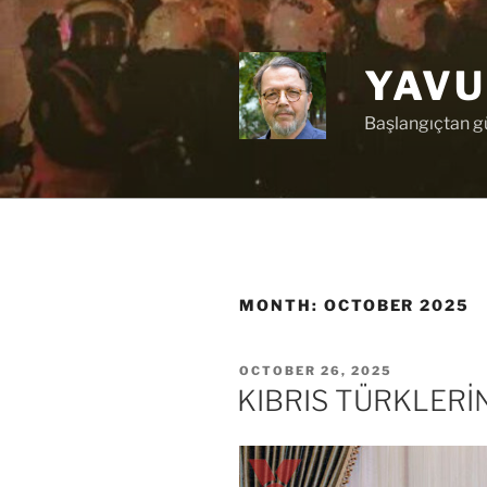
Skip
to
content
YAVU
Başlangıçtan 
MONTH:
OCTOBER 2025
POSTED
OCTOBER 26, 2025
ON
KIBRIS TÜRKLERİN