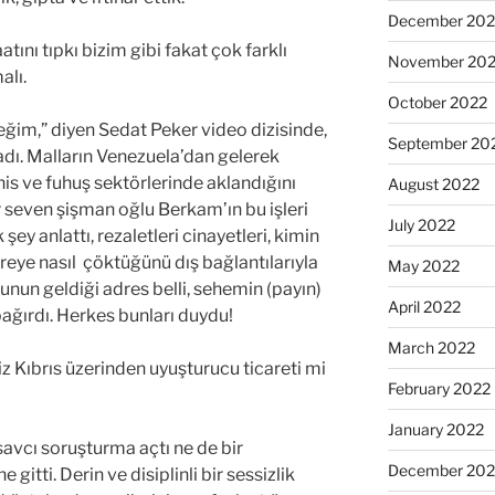
December 202
atını tıpkı bizim gibi fakat çok farklı
November 20
malı.
October 2022
ceğim,” diyen Sedat Peker video dizisinde,
September 20
adı. Malların Venezuela’dan gelerek
is ve fuhuş sektörlerinde aklandığını
August 2022
ar seven şişman oğlu Berkam’ın bu işleri
July 2022
 şey anlattı, rezaletleri cinayetleri, kimin
ereye nasıl çöktüğünü dış bağlantılarıyla
May 2022
unun geldiği adres belli, sehemin (payın)
April 2022
ağırdı. Herkes bunları duydu!
March 2022
iz Kıbrıs üzerinden uyuşturucu ticareti mi
February 2022
January 2022
savcı soruşturma açtı ne de bir
December 202
gitti. Derin ve disiplinli bir sessizlik