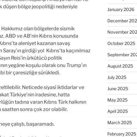
nk düşen bölge jeopolitiği nedeniyle
January 2026
December 20
. Hakkımız olan bölgelerde sismik
November 20
z. ABD ve AB’nin Kıbrıs konusunda
 Kıbrıs’ta aleniyet kazanan savaş
October 2025
n Saray’ın girdiği yol Kıbrıs’ta kaçınılmaz
September 20
yın Reis’in ürkütücü politik
ının yegâne koşulu olarak onu Trump’ın
August 2025
i bir çaresizliğe sürükledi.
July 2025
tilebilir. Neticede siyasî iktidarlar ve
June 2025
Fakat Türkiye’nin iradesine, hatta
May 2025
lüğün tadına varan Kıbrıs Türk halkının
aatten sonra çok zor olabilir.
April 2025
March 2025
eye çalıştı, başaramadı.
February 2025