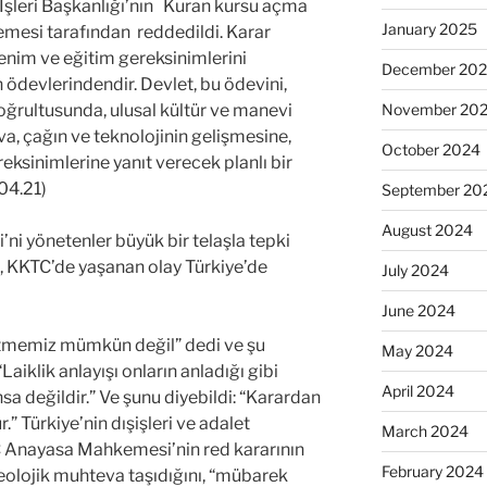
İşleri Başkanlığı’nın Kuran kursu açma
January 2025
mesi tarafından reddedildi. Karar
enim ve eğitim gereksinimlerini
December 20
ödevlerindendir. Devlet, bu ödevini,
doğrultusunda, ulusal kültür ve manevi
November 20
a, çağın ve teknolojinin gelişmesine,
October 2024
eksinimlerine yanıt verecek planlı bir
.04.21)
September 20
August 2024
’ni yönetenler büyük bir telaşla tepki
ı, KKTC’de yaşanan olay Türkiye’de
July 2024
June 2024
 etmemiz mümkün değil” dedi ve şu
May 2024
“Laiklik anlayışı onların anladığı gibi
April 2024
nsa değildir.” Ve şunu diyebildi: “Karardan
” Türkiye’nin dışişleri ve adalet
March 2024
TC Anayasa Mahkemesi’nin red kararının
February 2024
deolojik muhteva taşıdığını, “mübarek