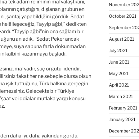
ığı tek adam rejiminin mafyalaştığını,
November 202
arının çatıştığını, dışlanan grubun en
October 2021
i, şantaj yapabildiğini gördük. Sedat
helâlleşeceğiz, Tayyip ağbi,” dedikten
September 20
 vardı. “Tayyip ağbi”nin ona sağlam bir
rduğunu anladık. Sedat Peker ancak
August 2021
ermeye, suya sabuna fazla dokunmadan
July 2021
n kalbini kazanmaya başladı.
June 2021
iniz, mafyadır, suç örgütü lideridir,
May 2021
lirsiniz fakat her ne sebeple olursa olsun
na ışık tuttuğunu, Türk halkına gerçeğin
April 2021
edemezsiniz. Gelecekte bir Türkiye
March 2021
fşaat ve iddialar mutlaka yargı konusu
az.
February 2021
January 2021
December 20
izden daha iyi, daha yakından gördü.