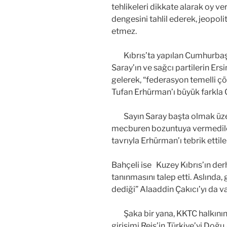
tehlikeleri dikkate alarak oy v
dengesini tahlil ederek, jeopoli
etmez.
Kıbrıs’ta yapılan Cumhurbaşk
Saray’ın ve sağcı partilerin Er
gelerek, “federasyon temelli 
Tufan Erhürman’ı büyük farkla
Sayın Saray başta olmak üzere
mecburen bozuntuya vermediler
tavrıyla Erhürman’ı tebrik ettile
Bahçeli ise Kuzey Kıbrıs’ın derh
tanınmasını talep etti. Aslında,
dediği” Alaaddin Çakıcı’yı da va
Şaka bir yana, KKTC halkının 
girişimi Reis’in Türkiye’yi Doğ