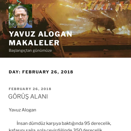
Skip
to
content
YAVUZ ALOGAN
MAKALELER
Başlangıçtan günümüze
DAY:
FEBRUARY 26, 2018
POSTED
FEBRUARY 26, 2018
ON
GÖRÜŞ ALANI
Yavuz Alogan
İnsan dümdüz karşıya baktığında 95 derecelik,
kafasını sağa sola çevirdiğinde 350 derecelik,