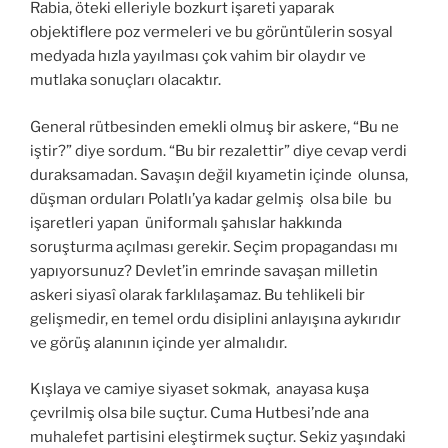
Rabia, öteki elleriyle bozkurt işareti yaparak
objektiflere poz vermeleri ve bu görüntülerin sosyal
medyada hızla yayılması çok vahim bir olaydır ve
mutlaka sonuçları olacaktır.
General rütbesinden emekli olmuş bir askere, “Bu ne
iştir?” diye sordum. “Bu bir rezalettir” diye cevap verdi
duraksamadan. Savaşın değil kıyametin içinde olunsa,
düşman orduları Polatlı’ya kadar gelmiş olsa bile bu
işaretleri yapan üniformalı şahıslar hakkında
soruşturma açılması gerekir. Seçim propagandası mı
yapıyorsunuz? Devlet’in emrinde savaşan milletin
askeri siyasî olarak farklılaşamaz. Bu tehlikeli bir
gelişmedir, en temel ordu disiplini anlayışına aykırıdır
ve görüş alanının içinde yer almalıdır.
Kışlaya ve camiye siyaset sokmak, anayasa kuşa
çevrilmiş olsa bile suçtur. Cuma Hutbesi’nde ana
muhalefet partisini eleştirmek suçtur. Sekiz yaşındaki