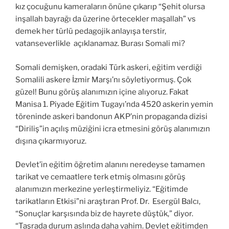
kız çocuğunu kameraların önüne çıkarıp “Şehit olursa
inşallah bayrağı da üzerine örtecekler maşallah” vs
demek her türlü pedagojik anlayışa terstir,
vatanseverlikle açıklanamaz. Burası Somali mi?
Somali demişken, oradaki Türk askeri, eğitim verdiği
Somalili askere İzmir Marşı’nı söyletiyormuş. Çok
güzel! Bunu görüş alanımızın içine alıyoruz. Fakat
Manisa 1. Piyade Eğitim Tugayı’nda 4520 askerin yemin
töreninde askeri bandonun AKP’nin propaganda dizisi
“Diriliş”in açılış müziğini icra etmesini görüş alanımızın
dışına çıkarmıyoruz.
Devlet’in eğitim öğretim alanını neredeyse tamamen
tarikat ve cemaatlere terk etmiş olmasını görüş
alanımızın merkezine yerleştirmeliyiz. “Eğitimde
tarikatların Etkisi”ni araştıran Prof. Dr. Esergül Balcı,
“Sonuçlar karşısında biz de hayrete düştük,” diyor.
“Taşrada durum aslında daha vahim. Devlet eğitimden